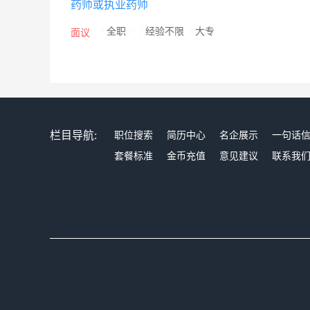
药师或执业药师
/
全职
/
/
经验不限
/
大专
面议
栏目导航:
职位搜索
简历中心
名企展示
一句话
套餐标准
金币充值
意见建议
联系我