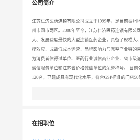
公司简介
江苏仁济医药连锁有限公司成立于1999年，是目前泰
州市四市两区。2000年至今，江苏仁济医药连锁有限
大、发展速度最快的大型连锁医药企业，具备了规模大
模效应、成熟低成本运营、品牌影响力与完整产业链的巨
为消费者信得过单位、医药行业诚信商业企业、省市级诚
诚信服务单位和江苏省价格诚信单位的荣誉称号。 目前
120名。已建成具有现代化水平，符合GSP标准的门店
各地延伸。2011年公司紧紧围绕“高标准，严要求，打
寻求双赢”的经营理念，开拓市场，竭诚为广大顾客提
展，为此，董事长张伟先生提出了“善待顾客、善待供应
一起，为了一份共同的更加美好健康的事业而不懈努力
在招职位
的最大梦想！在此仁济医药热诚欢迎广大优秀人士的加盟