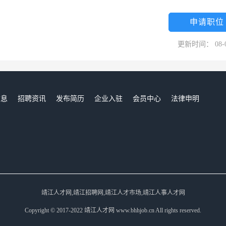
申请职位
更新时间： 08-
信息
招聘资讯
发布简历
企业入驻
会员中心
法律申明
们
靖江人才网,靖江招聘网,靖江人才市场,靖江人事人才网
Copyright © 2017-2022 靖江人才网 www.bhhjob.cn All rights reserved.