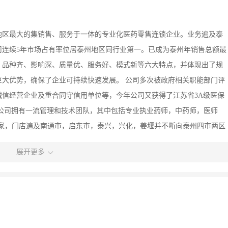
州地区最大的集销售、服务于一体的专业化医药零售连锁企业。业务遍及泰
公司连续5年市场占有率位居泰州地区同行业第一。已成为泰州年销售总额最
、品种齐、影响深、质量优、服务好、模式新等六大特点，并体现出了规
大优势，确保了企业可持续快速发展。 公司多次被政府相关职能部门评
信经营企业及重合同守信用单位等，今年公司又获得了江苏省3A级医保
公司拥有一流管理和技术团队，其中包括专业执业药师，中药师，医师
50家，门店遍及南通市，启东市，泰兴，兴化，姜堰并不断向泰州四市两区
造一流药品零售企业”的战略目标，坚持“团结进取，开拓创新，诚信服务，
展开更多
供专业，一流的服务。在追求社会价值最大化的同时谋取企业可持续性发
商、善待员工”的“三个善待”思想，希望与广大的消费者、供应商和员工
。在一流的企业与优秀的人才一起工作、一起进步，相信是每位有识之士
，为打造“仁济”医药中国品牌、振兴民族医药企业共同奋斗！