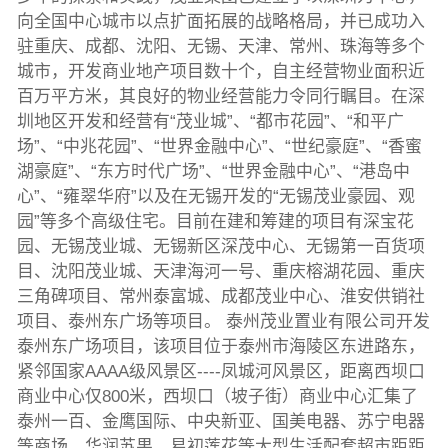
向全国中心城市以点扩面拓展的战略格局，并已成功入
驻重庆、成都、沈阳、无锡、天津、常州、珠海等多个
城市，开发商业地产项目数十个，自主经营物业面积近
百万平方米，其良好的物业经营能力令同行瞩目。在深
圳地区开发和经营有“茂业城”、“都市花园”、“和平广
场”、“中兆花园”、“世界金融中心”、“世纪豪庭”、“香蜜
湖豪庭”、“东方时代广场”、“世界金融中心”、“港岛中
心”、“雍翠华府”以及在无锡开发的“无锡茂业豪园、观
园”等多个高级住宅。目前在建和筹建的项目有深宝花
园、无锡茂业城、无锡新区深茂中心、无锡第一百货项
目、沈阳茂业城、天津海河一号、重庆榕湖花园、重庆
三角碑项目、常州泰富城、成都茂业中心、淮安供销社
项目、泰州东广场等项目。 泰州茂业置业有限公司开发
泰州东广场项目，该项目位于泰州市海陵区东进路东，
紧邻国家AAAA级风景区----凤城河风景区，距离西坝口
商业中心仅800米，西坝口（坡子街）商业中心汇集了
泰州一百、金鹰国际、中央新亚、国美电器、苏宁电器
等商场，华润苏果，易初莲花等大型生活配套超市距距