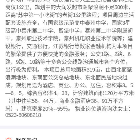
离仅1公里，规划中的大润发超市距聚浪潮不足500米，
距离“苏中第一小吃街”的老街1公里路程；项目周边生活
配套设施齐全，有国家级示范高中泰州中学，国家3星
级高中泰州第二中学、智堡中学，泰州第二中学附属初
中，泰州职业技术学院，泰州机电职业技术学院等；建
设银行，交通银行，江苏银行等数家金融机构为本项目
的繁荣提供了方便快捷的金融服务；公交1路、2路、6
路、9路、10路等十多条公交线路沟通城市各个方位，
出行极为便利。 本项目总用地面积319亩，由西北面聚
浪潮地块、东南面公交总站地块、东北面民居地块组
成，规划用途为酒店、商业、办公、居住，容积率3。5
—6。5，综合容积率4。38，计容建筑面积120万平方米
（其中住宅56。44万，商业金融酒店36。91万平方
米），建筑密度20％--55％。 物业岗位请咨询沈女士：
0523-80608218