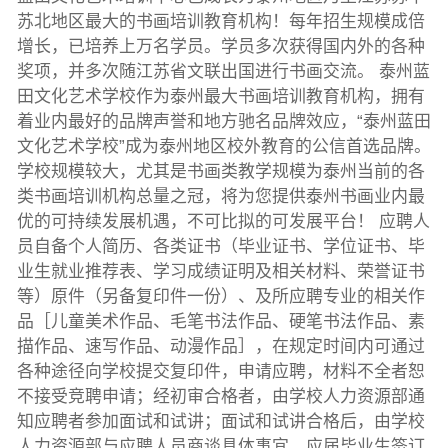
苏北地区最大的书画培训教育机构！每年招生规模成倍
增长，已培养上万名学员。学员多次获得国内外的各种
奖项，并多次随江苏省文联出国进行书画交流。 泰州蓝
田文化艺术学校作为泰州最大书画培训教育机构，拥有
着业内最好的品牌声誉和地方驰名品牌效应，“泰州蓝田
文化艺术学校”成为泰州地区校外教育的公信首选品牌。
学校规模较大，尤其是书画类教学规模为泰州当前的各
类书画培训机构总量之冠，将为您提供泰州书画业内最
优的可持续发展机遇，不可比拟的可发展平台！ 应聘人
员自备个人简历、各类证书（毕业证书、学位证书、毕
业生就业推荐表、学习成绩证明及相关材料、荣誉证书
等）原件（另备复印件一份）、及所应聘专业的相关作
品［儿童美术作品、毛笔书法作品、硬笔书法作品、素
描作品、速写作品、动漫作品］，在规定时间内可通过
各种途径向学校提交复印件，申请应聘，材料不全者恕
不接受竞聘申请；经初审合格者，由学校人力资源部通
知应聘者参加面试和试讲；面试和试讲合格后，由学校
人力资源部与应聘人员商谈具体事宜。应届毕业生签订